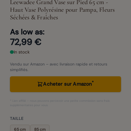
Leewadee Grand Vase sur Pied 65 cm -
Haut Vase Polyrésine pour Pampa, Fleurs
Séchées & Fraîches
As low as:
72,99 €
In stock
Vendu sur Amazon – avec livraison rapide et retours
simplifiés.
*
Acheter sur Amazon
* Lien affilié – nous pouvons percevoir une petite commission sans frais
supplémentaires pour vous.
TAILLE
65 cm
85 cm