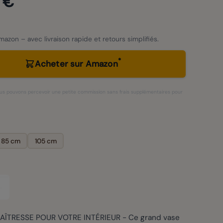
 €
azon – avec livraison rapide et retours simplifiés.
*
Acheter sur Amazon
 nous pouvons percevoir une petite commission sans frais supplémentaires pour
85 cm
105 cm
AÎTRESSE POUR VOTRE INTÉRIEUR - Ce grand vase