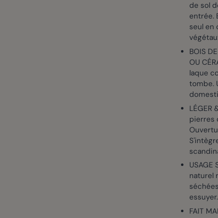
de sol 
entrée.
seul en 
végétaux
BOIS DE
OU CÉRA
laque co
tombe. U
domest
LÉGER &
pierres 
Ouvertur
S'intègr
scandin
USAGE S
naturel 
séchées 
essuyer
FAIT MA