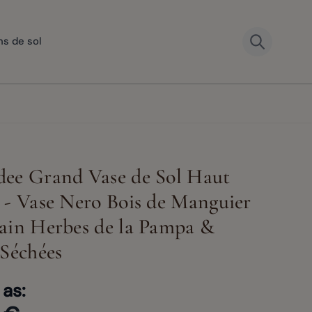
ns de sol
ee Grand Vase de Sol Haut
 - Vase Nero Bois de Manguier
er image
View larger image
View larger image
View large
ain Herbes de la Pampa &
View larger image
 Séchées
 as: