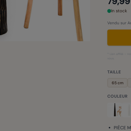
79,99
In stock
Vendu sur Am
* Lien affilié –
vous.
TAILLE
65 cm
COULEUR
PIÈCE M