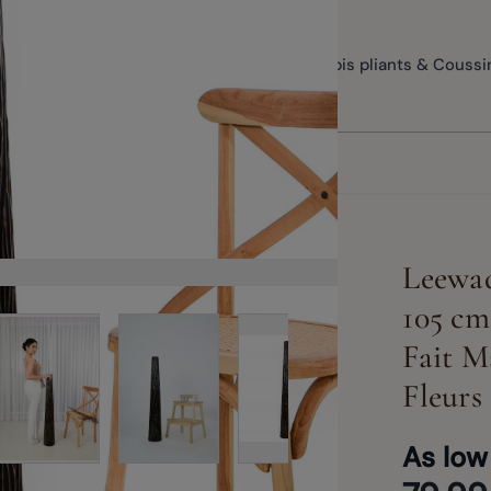
Vases de sol
Méditation & Yoga
Tapis pliants & Coussi
Leewad
105 cm
View larger image
View larg
View larger image
rger image
View larger image
Fait M
Fleurs
As low