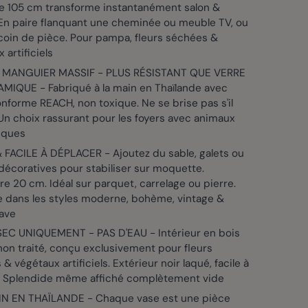
de 105 cm transforme instantanément salon &
 En paire flanquant une cheminée ou meuble TV, ou
coin de pièce. Pour pampa, fleurs séchées &
 artificiels
 MANGUIER MASSIF - PLUS RÉSISTANT QUE VERRE
MIQUE - Fabriqué à la main en Thaïlande avec
nforme REACH, non toxique. Ne se brise pas s'il
n choix rassurant pour les foyers avec animaux
iques
 FACILE À DÉPLACER - Ajoutez du sable, galets ou
décoratives pour stabiliser sur moquette.
e 20 cm. Idéal sur parquet, carrelage ou pierre.
e dans les styles moderne, bohème, vintage &
ave
EC UNIQUEMENT - PAS D'EAU - Intérieur en bois
non traité, conçu exclusivement pour fleurs
& végétaux artificiels. Extérieur noir laqué, facile à
. Splendide même affiché complètement vide
IN EN THAÏLANDE - Chaque vase est une pièce