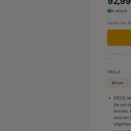
92,99
In stock
Vendu sur Am
* Lien affilié –
vous.
TAILLE
65 cm
PIÈCE M
de sol 
entrée.
seul en 
végétaux