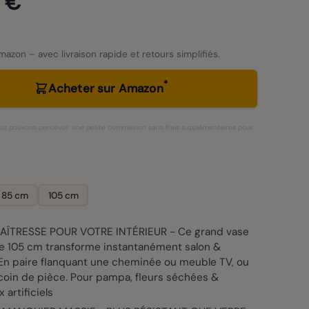
 €
azon – avec livraison rapide et retours simplifiés.
*
Acheter sur Amazon
 nous pouvons percevoir une petite commission sans frais supplémentaires pour
85 cm
105 cm
AÎTRESSE POUR VOTRE INTÉRIEUR - Ce grand vase
de 105 cm transforme instantanément salon &
 En paire flanquant une cheminée ou meuble TV, ou
coin de pièce. Pour pampa, fleurs séchées &
 artificiels