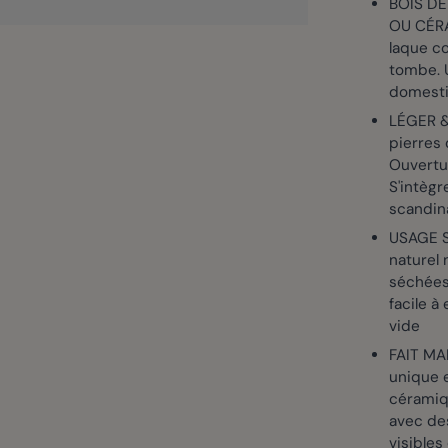
BOIS DE
OU CÉRA
laque co
tombe. U
domest
LÉGER &
pierres 
Ouvertur
S'intègr
scandin
USAGE S
naturel 
séchées 
facile 
vide
FAIT MA
unique e
céramiq
avec de
visibles