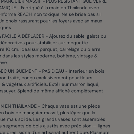
 MANGUIER MASSIF - PLUS RÉSISTANT QUE VERRE
MIQUE - Fabriqué à la main en Thaïlande avec
nforme REACH, non toxique. Ne se brise pas s'il
n choix rassurant pour les foyers avec animaux
iques
 FACILE À DÉPLACER - Ajoutez du sable, galets ou
décoratives pour stabiliser sur moquette.
e 10 cm. Idéal sur parquet, carrelage ou pierre.
e dans les styles moderne, bohème, vintage &
ave
EC UNIQUEMENT - PAS D'EAU - Intérieur en bois
non traité, conçu exclusivement pour fleurs
& végétaux artificiels. Extérieur marron laqué,
à essuyer. Splendide même affiché complètement
IN EN THAÏLANDE - Chaque vase est une pièce
n bois de manguier massif, plus léger que la
ue mais solide. Les grands vases sont assemblés
s segments de bois ajustés avec précision — lignes
 de près, signe d'un artisanat authentique. Plusieurs