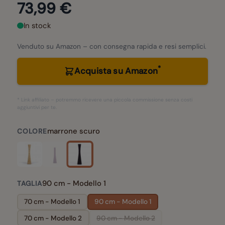
73,99 €
In stock
Venduto su Amazon – con consegna rapida e resi semplici.
*
Acquista su Amazon
* Link affiliato – potremmo ricevere una piccola commissione senza costi
aggiuntivi per te.
marrone scuro
COLORE
90 cm - Modello 1
TAGLIA
70 cm - Modello 1
90 cm - Modello 1
70 cm - Modello 2
90 cm - Modello 2