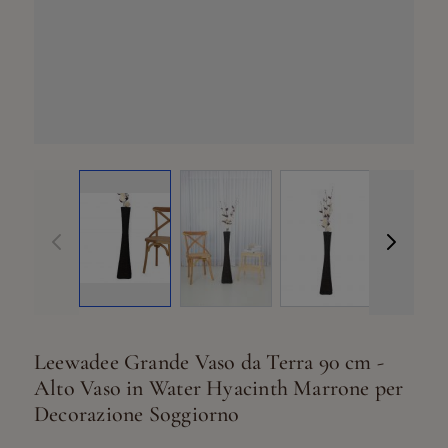
View larger image
View larger ima
View larger image
Vi
Leewadee Grande Vaso da Terra 90 cm -
Alto Vaso in Water Hyacinth Marrone per
Decorazione Soggiorno