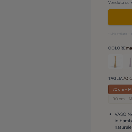
Venduto su 
* Link affiliato 
ma
COLORE
70 c
TAGLIA
70 cm - Mo
90 cm - M
VASO NA
in bamb
naturale