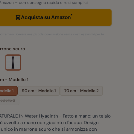
Amazon – con consegna rapida e resi semplici.
*
Acquista su Amazon
– potremmo ricevere una piccola commissione senza costi aggiuntivi per te.
rrone scuro
m - Modello 1
dello 1
90 cm - Modello 1
70 cm - Modello 2
odello 2
TURALE IN Water Hyacinth - Fatto a mano: un telaio
ù avvolto a mano con giacinto d'acqua. Design
 unico in marrone scuro che si armonizza con