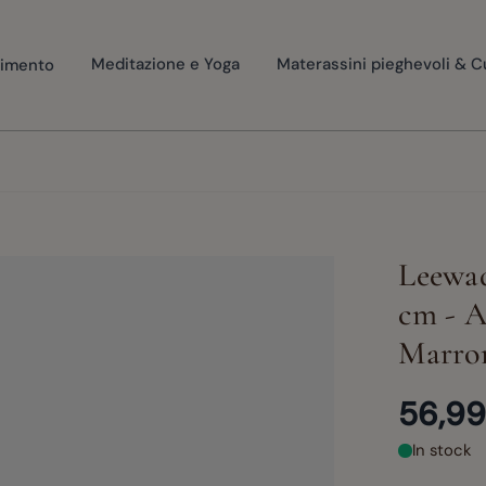
vimento
Meditazione e Yoga
Materassini pieghevoli & C
Leewad
cm - A
Marron
56,99
In stock