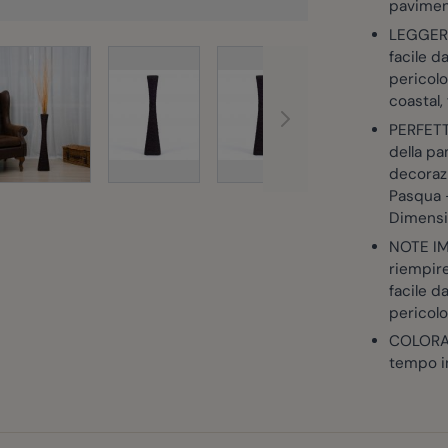
paviment
LEGGERO
facile d
rger image
View larger image
pericolo
View larger image
View larger image
View larg
coastal,
PERFETT
della pa
decorazi
Pasqua —
Dimensio
NOTE IMP
riempire
facile d
pericolo
COLORAZ
tempo i