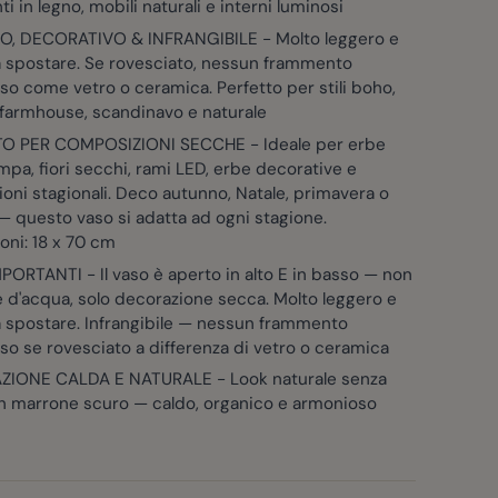
i in legno, mobili naturali e interni luminosi
, DECORATIVO & INFRANGIBILE - Molto leggero e
a spostare. Se rovesciato, nessun frammento
View larger image
View larger image
View larger image
so come vetro o ceramica. Perfetto per stili boho,
er image
View large
 farmhouse, scandinavo e naturale
O PER COMPOSIZIONI SECCHE - Ideale per erbe
mpa, fiori secchi, rami LED, erbe decorative e
oni stagionali. Deco autunno, Natale, primavera o
 questo vaso si adatta ad ogni stagione.
ni: 18 x 70 cm
ORTANTI - Il vaso è aperto in alto E in basso — non
 d'acqua, solo decorazione secca. Molto leggero e
a spostare. Infrangibile — nessun frammento
so se rovesciato a differenza di vetro o ceramica
IONE CALDA E NATURALE - Look naturale senza
n marrone scuro — caldo, organico e armonioso