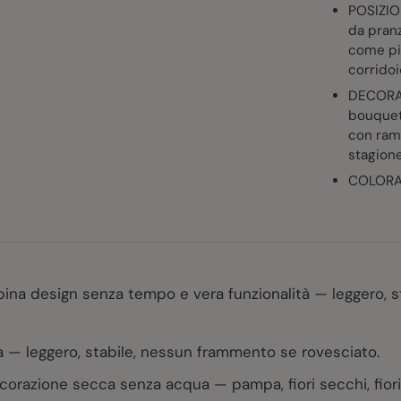
POSIZIO
da pranz
come pic
corridoi
DECORAR
bouquet 
con ram
stagion
COLORA
ina design senza tempo e vera funzionalità — leggero, st
 — leggero, stabile, nessun frammento se rovesciato.
razione secca senza acqua — pampa, fiori secchi, fiori art