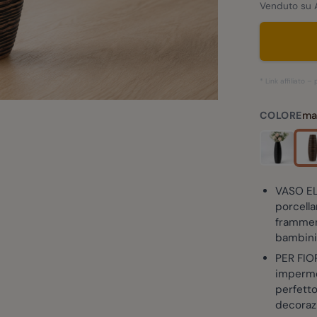
Venduto su 
* Link affiliato 
ma
COLORE
VASO EL
porcella
framment
bambini 
PER FIO
impermea
perfetto 
decorazi