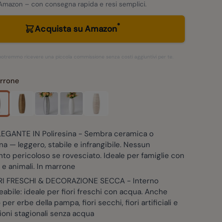
Amazon – con consegna rapida e resi semplici.
*
Acquista su Amazon
– potremmo ricevere una piccola commissione senza costi aggiuntivi per te.
rrone
EGANTE IN Poliresina - Sembra ceramica o
na — leggero, stabile e infrangibile. Nessun
o pericoloso se rovesciato. Ideale per famiglie con
e animali. In marrone
RI FRESCHI & DECORAZIONE SECCA - Interno
bile: ideale per fiori freschi con acqua. Anche
per erbe della pampa, fiori secchi, fiori artificiali e
oni stagionali senza acqua