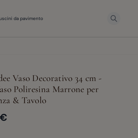
uscini da pavimento
ee Vaso Decorativo 34 cm -
aso Poliresina Marrone per
er image
View larger image
View larger image
View larger image
View large
nza & Tavolo
 €