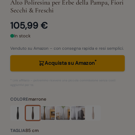
Alto Poliresina per Erbe della Pampa, Fiori
Secchi & Freschi
105,99 €
In stock
Venduto su Amazon – con consegna rapida e resi semplici.
*
Acquista su Amazon
* Link affiliato – potremmo ricevere una piccola commissione senza costi
aggiuntivi per te.
marrone
COLORE
85 cm
TAGLIA