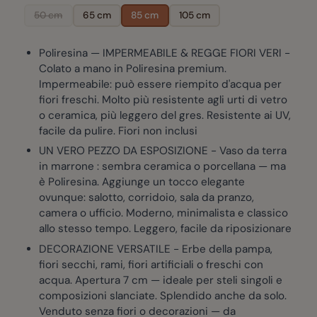
50 cm
65 cm
85 cm
105 cm
Poliresina — IMPERMEABILE & REGGE FIORI VERI -
Colato a mano in Poliresina premium.
Impermeabile: può essere riempito d'acqua per
fiori freschi. Molto più resistente agli urti di vetro
o ceramica, più leggero del gres. Resistente ai UV,
facile da pulire. Fiori non inclusi
UN VERO PEZZO DA ESPOSIZIONE - Vaso da terra
in marrone : sembra ceramica o porcellana — ma
è Poliresina. Aggiunge un tocco elegante
ovunque: salotto, corridoio, sala da pranzo,
camera o ufficio. Moderno, minimalista e classico
allo stesso tempo. Leggero, facile da riposizionare
DECORAZIONE VERSATILE - Erbe della pampa,
fiori secchi, rami, fiori artificiali o freschi con
acqua. Apertura 7 cm — ideale per steli singoli e
composizioni slanciate. Splendido anche da solo.
Venduto senza fiori o decorazioni — da