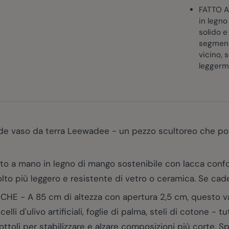
FATTO A
in legno
solido e
segmenti
vicino, 
leggerme
 vaso da terra Leewadee - un pezzo scultoreo che porta
 a mano in legno di mango sostenibile con lacca confo
o più leggero e resistente di vetro o ceramica. Se cade
 A 85 cm di altezza con apertura 2,5 cm, questo vaso
i d'ulivo artificiali, foglie di palma, steli di cotone - tut
iottoli per stabilizzare e alzare composizioni più corte. 