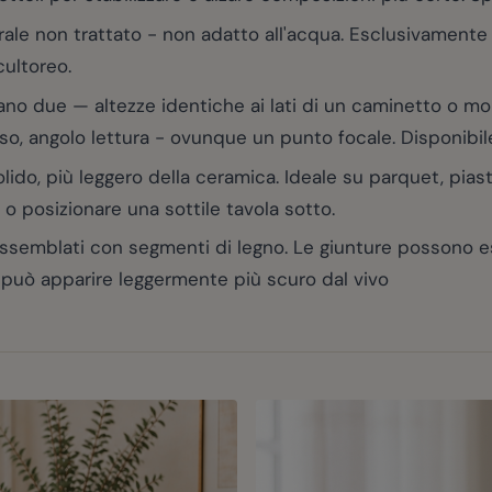
le non trattato - non adatto all'acqua. Esclusivamente p
ultoreo.
no due — altezze identiche ai lati di un caminetto o mob
so, angolo lettura - ovunque un punto focale. Disponibile 
, più leggero della ceramica. Ideale su parquet, piastre
 o posizionare una sottile tavola sotto.
ssemblati con segmenti di legno. Le giunture possono esse
re può apparire leggermente più scuro dal vivo