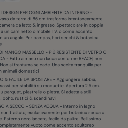
I DESIGN PER OGNI AMBIENTE DA INTERNO -
vaso da terra di 85 cm trasforma istantaneamente
 camera da letto & ingresso. Spettacolare in coppia
 a un caminetto o mobile TV, o come accento
in un angolo. Per pampas, fiori secchi & botanica
le
I MANGO MASSELLO - PIÙ RESISTENTE DI VETRO O
A - Fatto a mano con lacca conforme REACH, non
 Non si frantuma se cade. Una scelta tranquilla per
n animali domestici
 & FACILE DA SPOSTARE - Aggiungere sabbia,
 sassi per stabilità su moquette. Apertura 2,5 cm.
u parquet, piastrelle o pietra. Si adatta a stili
 boho, rustici & scandinavi
O A SECCO - SENZA ACQUA - Interno in legno
 non trattato, esclusivamente per botanica secca o
le. Esterno nero laccato, facile da pulire. Bellissimo
ompletamente vuoto come accento scultoreo