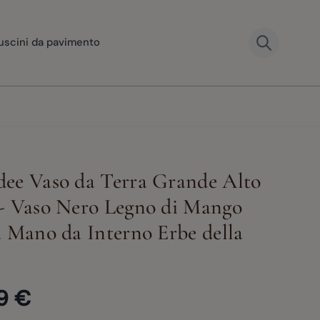
uscini da pavimento
ee Vaso da Terra Grande Alto
- Vaso Nero Legno di Mango
View large
a Mano da Interno Erbe della
er image
View larger image
View larger image
View larger image
9 €