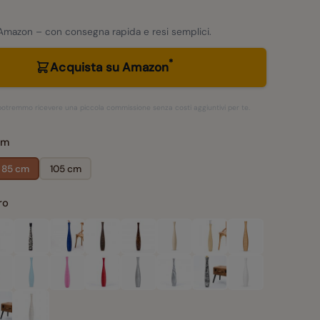
Amazon – con consegna rapida e resi semplici.
*
Acquista su Amazon
– potremmo ricevere una piccola commissione senza costi aggiuntivi per te.
cm
85 cm
105 cm
ro