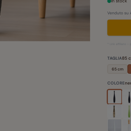
In stock
Venduto su 
* Link affiliato 
85 
TAGLIA
65 cm
ne
COLORE