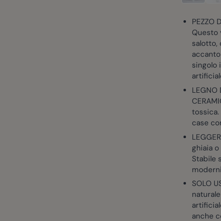
PEZZO D
Questo 
salotto,
accanto
singolo 
artificia
LEGNO D
CERAMIC
tossica.
case co
LEGGERO
ghiaia o
Stabile s
moderni,
SOLO US
naturale
artificia
anche c