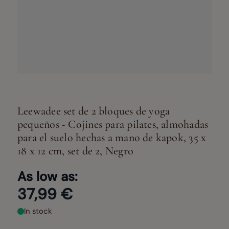
Leewadee set de 2 bloques de yoga
pequeños - Cojines para pilates, almohadas
para el suelo hechas a mano de kapok, 35 x
18 x 12 cm, set de 2, Negro
As low as:
37,99 €
In stock