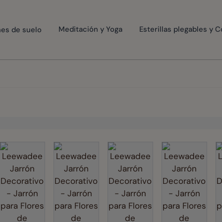
nes de suelo
Meditación y Yoga
Esterillas plegables y 
rger image
View larger image
View larger image
View larger image
View larg