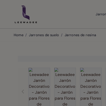
Skip to Content
Jarro
Home
/
Jarrones de suelo
/
Jarrones de resina
View larger image
View larger image
View la