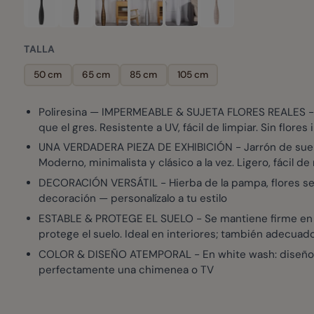
TALLA
50 cm
65 cm
85 cm
105 cm
Poliresina — IMPERMEABLE & SUJETA FLORES REALES - Fab
que el gres. Resistente a UV, fácil de limpiar. Sin flores 
UNA VERDADERA PIEZA DE EXHIBICIÓN - Jarrón de suelo e
Moderno, minimalista y clásico a la vez. Ligero, fácil de
DECORACIÓN VERSÁTIL - Hierba de la pampa, flores secas,
decoración — personalízalo a tu estilo
ESTABLE & PROTEGE EL SUELO - Se mantiene firme en supe
protege el suelo. Ideal en interiores; también adecua
COLOR & DISEÑO ATEMPORAL - En white wash: diseño a
perfectamente una chimenea o TV