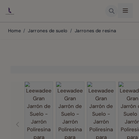
Skip to Content
Home
/
Jarrones de suelo
/
Jarrones de resina
View larger image
View larger image
View larger ima
Vi