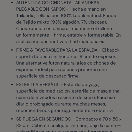
AUTÉNTICA COLCHONETA TAILANDESA
PLEGABLE CON KAPOK - Hecha a mano en
Tailandia, rellena con 100% kapok natural. Funda
de Tejido mixto (93% algodón, 7% viscosa).
Construcción en cámaras mantiene el relleno
uniformemente - firme, estable y formestable. En
azul blanco con motivos thaï tradicionales
FIRME & FAVORABLE PARA LA ESPALDA - El kapok
soporta tu peso sin hundirse. 8 cm de espesor.
Una alternativa futon natural a los colchones de
espuma - ideal para quienes prefieren una
superficie de descanso firme
ESTERILLA VERSÁTIL - Esterilla de yoga,
superficie de meditación, esterilla de masaje thai,
cama de invitados o asiento de suelo. Para uso
diario prolongado durante muchos meses,
recomendamos girar regularmente la esterilla
SE PLIEGA EN SEGUNDOS - Compacto a 70 x 50 x
32 cm. Cabe en cualquier armario, bajo la cama —
o despliégalo en tu autocaravana, furgoneta o