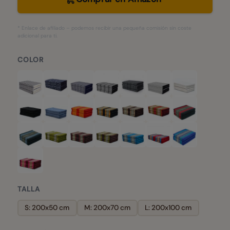
* Enlace de afiliado – podemos recibir una pequeña comisión sin coste
adicional para ti.
COLOR
TALLA
S: 200x50 cm
M: 200x70 cm
L: 200x100 cm