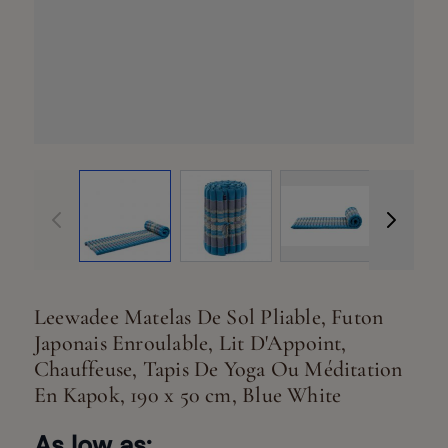
View larger image
View larger image
View larger ima
Vi
Leewadee Matelas De Sol Pliable, Futon
Japonais Enroulable, Lit D'Appoint,
Chauffeuse, Tapis De Yoga Ou Méditation
En Kapok, 190 x 50 cm, Blue White
As low as: