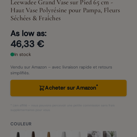
Leewadee Grand Vase sur Pied 65 cm -
Haut Vase Polyrésine pour Pampa, Fleurs
Séchées & Fraîches
As low as:
46,33 €
In stock
Vendu sur Amazon – avec livraison rapide et retours
simplifiés.
*
Acheter sur Amazon
* Lien affilié – nous pouvons percevoir une petite commission sans frais
supplémentaires pour vous.
COULEUR