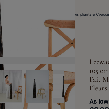
Vases de sol
Méditation & Yoga
Tapis pliants & Coussi
Leewad
105 cm
View larger image
View larg
View larger image
rger image
View larger image
Fait M
Fleurs
As low