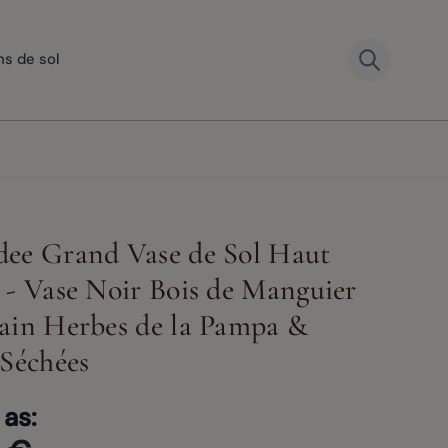
ns de sol
ee Grand Vase de Sol Haut
 - Vase Noir Bois de Manguier
er image
View larger image
View larger image
View large
ain Herbes de la Pampa &
View larger image
 Séchées
 as: