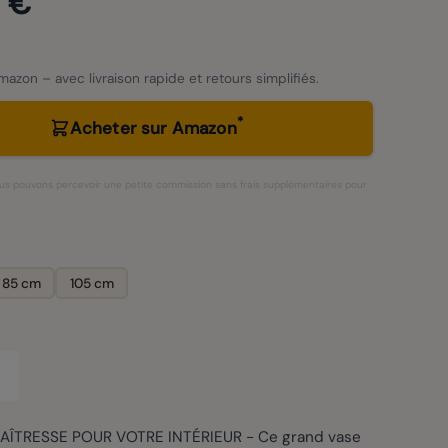
 €
azon – avec livraison rapide et retours simplifiés.
*
Acheter sur Amazon
 nous pouvons percevoir une petite commission sans frais supplémentaires pour
85 cm
105 cm
AÎTRESSE POUR VOTRE INTÉRIEUR - Ce grand vase