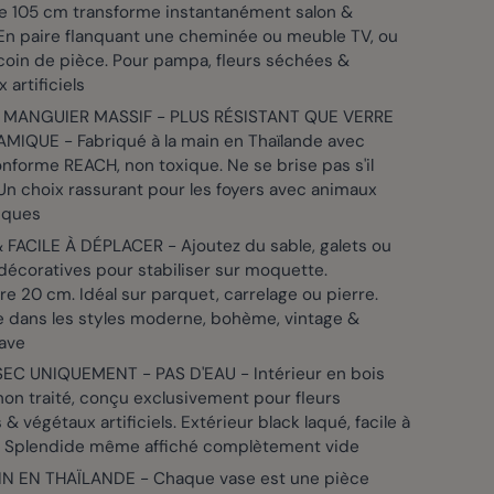
de 105 cm transforme instantanément salon &
 En paire flanquant une cheminée ou meuble TV, ou
coin de pièce. Pour pampa, fleurs séchées &
 artificiels
 MANGUIER MASSIF - PLUS RÉSISTANT QUE VERRE
MIQUE - Fabriqué à la main en Thaïlande avec
nforme REACH, non toxique. Ne se brise pas s'il
n choix rassurant pour les foyers avec animaux
iques
 FACILE À DÉPLACER - Ajoutez du sable, galets ou
décoratives pour stabiliser sur moquette.
e 20 cm. Idéal sur parquet, carrelage ou pierre.
e dans les styles moderne, bohème, vintage &
ave
EC UNIQUEMENT - PAS D'EAU - Intérieur en bois
non traité, conçu exclusivement pour fleurs
& végétaux artificiels. Extérieur black laqué, facile à
. Splendide même affiché complètement vide
IN EN THAÏLANDE - Chaque vase est une pièce