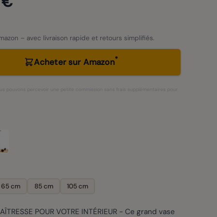
 €
azon – avec livraison rapide et retours simplifiés.
*
Acheter sur Amazon
 nous pouvons percevoir une petite commission sans frais supplémentaires pour
65 cm
85 cm
105 cm
AÎTRESSE POUR VOTRE INTÉRIEUR - Ce grand vase