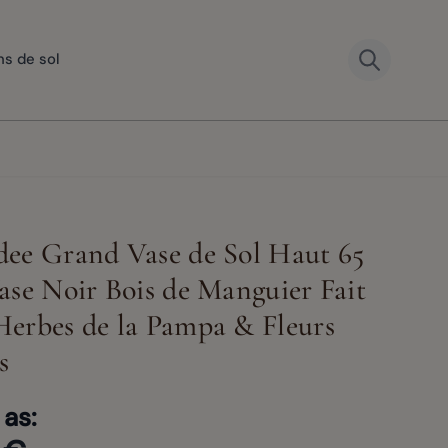
ns de sol
ee Grand Vase de Sol Haut 65
ase Noir Bois de Manguier Fait
View larger image
View large
erbes de la Pampa & Fleurs
er image
View larger image
View larger image
s
 as: