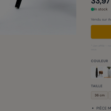
33,97
In stock
Vendu sur Am
* Lien affilié –
vous.
COULEUR
TAILLE
36 cm
PIÈCE M