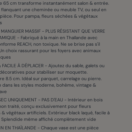
de 65 cm transforme instantanément salon & entrée.
e flanquant une cheminée ou meuble TV, ou seul en
 pièce. Pour pampa, fleurs séchées & végétaux
ls
 MANGUIER MASSIF - PLUS RÉSISTANT QUE VERRE
MIQUE - Fabriqué à la main en Thaïlande avec
nforme REACH, non toxique. Ne se brise pas s'il
n choix rassurant pour les foyers avec animaux
iques
 FACILE À DÉPLACER - Ajoutez du sable, galets ou
décoratives pour stabiliser sur moquette.
e 8.5 cm. Idéal sur parquet, carrelage ou pierre.
e dans les styles moderne, bohème, vintage &
ave
EC UNIQUEMENT - PAS D'EAU - Intérieur en bois
non traité, conçu exclusivement pour fleurs
& végétaux artificiels. Extérieur black laqué, facile à
. Splendide même affiché complètement vide
IN EN THAÏLANDE - Chaque vase est une pièce