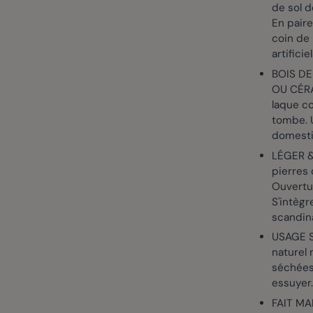
de sol 
En pair
coin de
artificie
BOIS DE
OU CÉRA
laque co
tombe. U
domest
LÉGER &
pierres 
Ouvertur
S'intègr
scandin
USAGE S
naturel 
séchées 
essuyer
FAIT MA