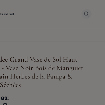
ns de sol
ee Grand Vase de Sol Haut
 - Vase Noir Bois de Manguier
View larger image
View larger image
View larger image
ain Herbes de la Pampa &
er image
View large
 Séchées
 as: