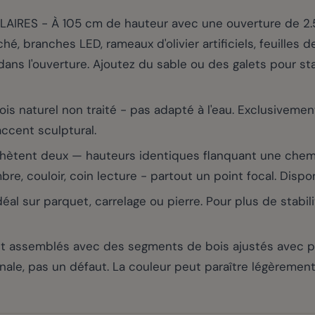
 - À 105 cm de hauteur avec une ouverture de 2.5 c
, branches LED, rameaux d'olivier artificiels, feuilles d
dans l'ouverture. Ajoutez du sable ou des galets pour sta
 naturel non traité - pas adapté à l'eau. Exclusivement
cent sculptural.
chètent deux — hauteurs identiques flanquant une chem
re, couloir, coin lecture - partout un point focal. Dispo
al sur parquet, carrelage ou pierre. Pour plus de stabil
 assemblés avec des segments de bois ajustés avec préc
anale, pas un défaut. La couleur peut paraître légèrement