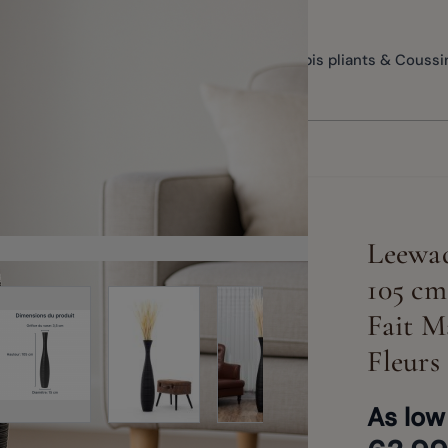
Vases de sol
Méditation & Yoga
Tapis pliants & Coussi
Leewad
105 cm
View larger image
View larger image
Fait M
rger image
View larger image
View larg
Fleurs
As low