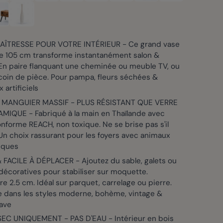
AÎTRESSE POUR VOTRE INTÉRIEUR - Ce grand vase
de 105 cm transforme instantanément salon &
 En paire flanquant une cheminée ou meuble TV, ou
coin de pièce. Pour pampa, fleurs séchées &
 artificiels
 MANGUIER MASSIF - PLUS RÉSISTANT QUE VERRE
MIQUE - Fabriqué à la main en Thaïlande avec
nforme REACH, non toxique. Ne se brise pas s'il
n choix rassurant pour les foyers avec animaux
iques
 FACILE À DÉPLACER - Ajoutez du sable, galets ou
décoratives pour stabiliser sur moquette.
e 2.5 cm. Idéal sur parquet, carrelage ou pierre.
e dans les styles moderne, bohème, vintage &
ave
EC UNIQUEMENT - PAS D'EAU - Intérieur en bois