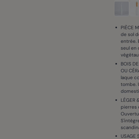
PIÈCE M
de sol 
entrée.
seul en 
végétaux
BOIS DE
OU CÉRA
laque co
tombe. U
domest
LÉGER &
pierres 
Ouvertur
S'intègr
scandin
USAGE S