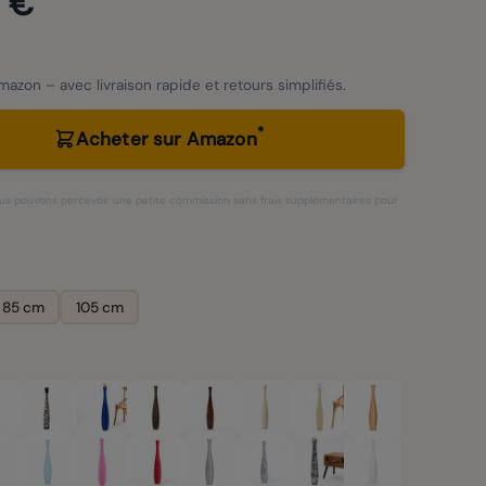
 €
azon – avec livraison rapide et retours simplifiés.
*
Acheter sur Amazon
 nous pouvons percevoir une petite commission sans frais supplémentaires pour
85 cm
105 cm