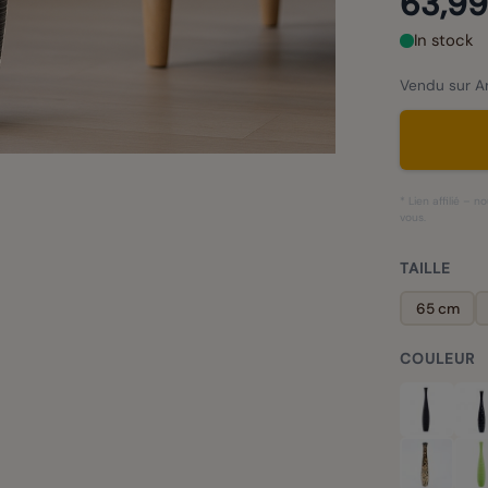
63,99
In stock
Vendu sur Am
* Lien affilié –
vous.
TAILLE
65 cm
COULEUR