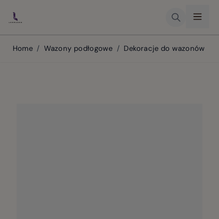
Skip to Content
Home
/
Wazony podłogowe
/
Dekoracje do wazonów