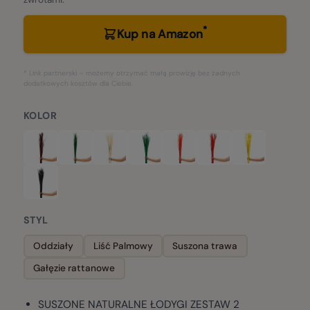
*
Kup na Amazon
* Link partnerski – możemy otrzymać małą prowizję bez żadnych
dodatkowych kosztów dla Ciebie.
KOLOR
STYL
Oddziały
Liść Palmowy
Suszona trawa
Gałęzie rattanowe
SUSZONE NATURALNE ŁODYGI ZESTAW 2