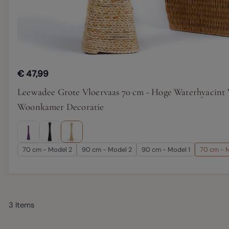
€ 47,99
Leewadee Grote Vloervaas 70 cm - Hoge Waterhyacint 
Woonkamer Decoratie
70 cm - Model 2
90 cm - Model 2
90 cm - Model 1
70 cm - M
3
Items