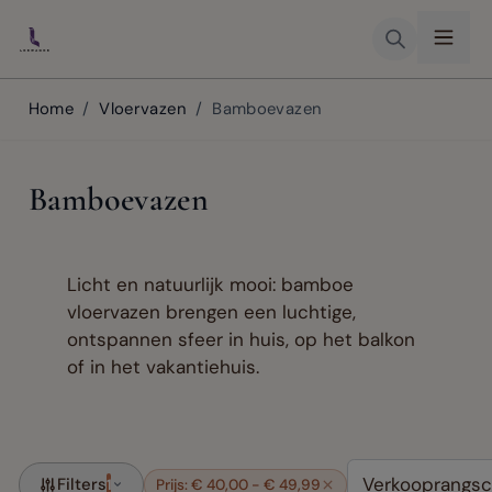
Skip to Content
Home
/
Vloervazen
/
Bamboevazen
Bamboevazen
Licht en natuurlijk mooi: bamboe
vloervazen brengen een luchtige,
ontspannen sfeer in huis, op het balkon
of in het vakantiehuis.
Filters
1
Prijs: € 40,00 - € 49,99