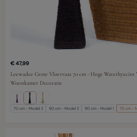
€ 47,99
Leewadee Grote Vloervaas 70 cm - Hoge Waterhyacint V
Woonkamer Decoratie
70 cm - Model 2
90 cm - Model 2
90 cm - Model 1
70 cm - M