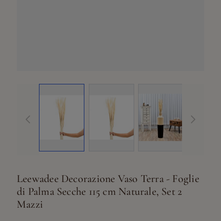
View larger ima
Vi
View larger image
View larger image
Leewadee Decorazione Vaso Terra - Foglie
di Palma Secche 115 cm Naturale, Set 2
Mazzi