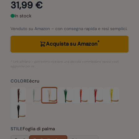
31,99 €
In stock
Venduto su Amazon – con consegna rapida e resi semplici.
*
Acquista su Amazon
* Link affiliato – potremmo ricevere una piccola commissione senza costi
aggiuntivi per te.
écru
COLORE
Foglia di palma
STILE