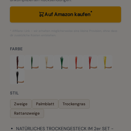
*
Auf Amazon kaufen
* Affiliate-Link – wir erhalten möglicherweise eine kleine Provision, ohne dass
dir zusätzliche Kosten entstehen.
FARBE
STIL
Zweige
Palmblatt
Trockengras
Rattanzweige
NATÜRLICHES TROCKENGESTECK IM 2er SET -