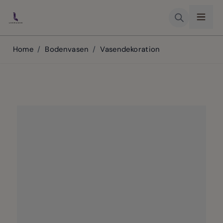
Skip to Content
Home
/
Bodenvasen
/
Vasendekoration